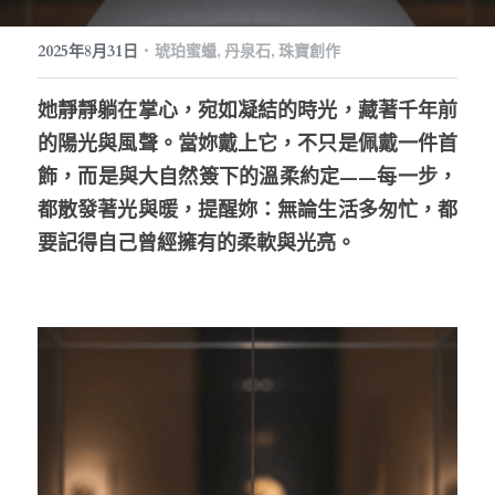
生日紀念
常見問答
搜索
·
2025年8月31日
琥珀蜜蠟,
丹泉石,
珠寶創作
繁體中文
她靜靜躺在掌心，宛如凝結的時光，藏著千年前
的陽光與風聲。當妳戴上它，不只是佩戴一件首
繁體中文
珠寶藝廊
飾，而是與大自然簽下的溫柔約定——每一步，
English
都散發著光與暖，提醒妳：無論生活多匆忙，都
要記得自己曾經擁有的柔軟與光亮。