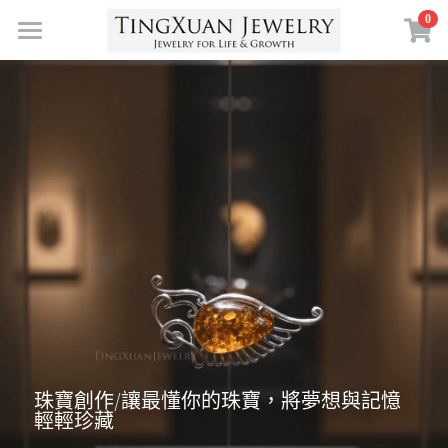
×
0
商品分類
首頁
寶石體驗
珠寶服務
定製藝廊
所有商品分類
珠寶首飾
生命歷程
擁抱自然
寶石體驗
符號力量
彩色寶石
自在生活
珠寶創作
親密伴侶
訂製預約
寶石故事
珠寶策展
莫忘初衷
寶石沙龍
珠寶保養
空中花園
心靈昇華
關於我們
珠寶創作/讓最懂你的珠寶，將夢想與記憶
輕輕珍藏
設計故事
情誼羈絆
晶礦玉木PHYSIS
認識TX J