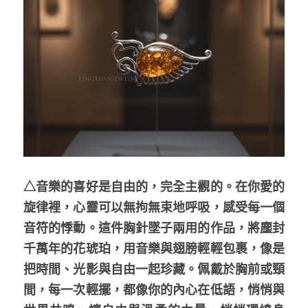
△
音樂的喜好是自由的，完全主觀的。在你愛的
旋律裡，心靈可以無拘無束地呼吸，感受每一個
音符的悸動。這件胸針墜子兩用的作品，將塵封
千萬年的花琥珀，用音樂與翅膀輕輕包裹，像是
把時間、光影與自由一起珍藏。佩戴於胸前或頸
間，每一次輕擺，都像你的內心在低語，悄悄與