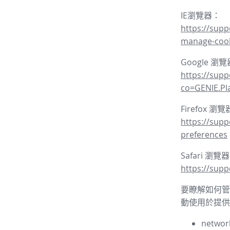
IE瀏覽器：
https://supp
manage-coo
Google 瀏
https://sup
co=GENIE.P
Firefox 瀏
https://supp
preferences
Safari 瀏覽
https://supp
要瞭解如何管理
動使用於提供
network