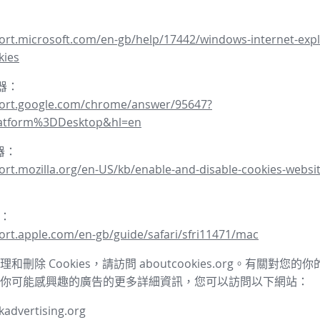
ort.microsoft.com/en-gb/help/17442/windows-internet-expl
kies
覽器：
port.google.com/chrome/answer/95647?
latform%3DDesktop&hl=en
覽器：
ort.mozilla.org/en-US/kb/enable-and-disable-cookies-websit
器：
ort.apple.com/en-gb/guide/safari/sfri11471/mac
和刪除 Cookies，請訪問 aboutcookies.org。有關對您
你可能感興趣的廣告的更多詳細資訊，您可以訪問以下網站：
advertising.org