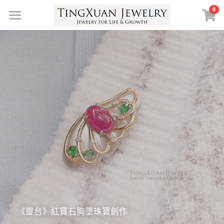
×
0
商品分類
首頁
寶石體驗
珠寶訂製
珠寶收藏
送給自己
送給愛的人
靈感採集
寶石故事
送給重要的人
空中花園
珠寶鑑賞
送給現在的自己
珠寶策展
認識 TXJ
鑑賞課程
為人生的某個決定
擁抱自然
生命珠寶
關於 TXJ
生日／人生里程碑
符號力量
常見問答
搜索
《靈台》紅寶石胸墜珠寶創作
定製案例
珠寶創作
繁體中文