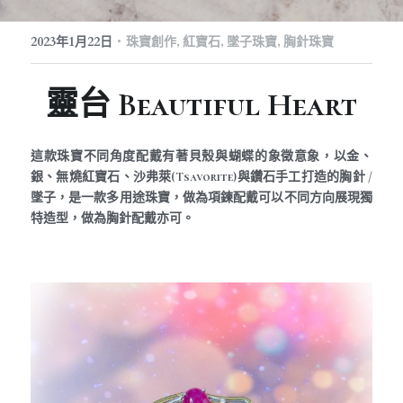
訂製預約
珠寶知識
繁體中文
·
2023年1月22日
珠寶創作,
紅寶石,
墜子珠寶,
胸針珠寶
珠寶藝廊
珠寶保養
English
靈台 Beautiful Heart
這款珠寶不同角度配戴有著貝殼與蝴蝶的象徵意象，以金、
銀、無燒紅寶石、沙弗萊(Tsavorite)與鑽石手工打造的胸針 / 
墜子，是一款多用途珠寶，做為項鍊配戴可以不同方向展現獨
特造型，做為胸針配戴亦可。