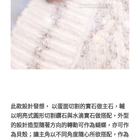
此款設計發想， 以蛋面切割的寶石做主石，輔
以明亮式圓形切割鑽石與水滴寶石做搭配，外型
的設計造型隨著方向的轉動可作為蝴蝶，亦可作
為貝殼；讓主角以不同角度隨心所欲搭配，作為