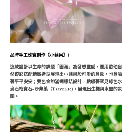
品牌手工珠寶創作《小蘋果》↑
這款設計以生命的課題「圓滿」為發想靈感，運用歐珀自
然遊彩搭配精緻造型展現出小蘋果般可愛的意象，也意喻
著平平安安；雙色金飽滿蝴蝶結設計，點綴著罕見綠色水
滴石榴寶石-沙弗萊（Tsavorite)，展現出生機與水靈的氛
圍。