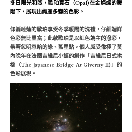
冬日陽光和煦，歐珀寶石（Opal)在金燦燦的暖
陽下，展現出絢麗多變的色彩。
仰躺睡蓮的歐珀享受冬季暖陽的洗禮，仔細端詳
色彩無比豐富；此款歐珀是以紅色為主的潑彩，
帶著忽明忽暗的綠、藍星點。個人感受像極了莫
內晚年在法國吉維尼小鎮的創作「吉維尼日式拱
橋（The Japanese Bridge At Giverny II)」的
色彩展現。