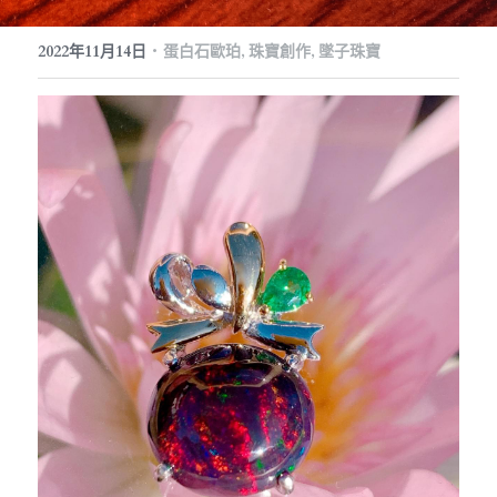
訂製預約
珠寶知識
繁體中文
·
2022年11月14日
蛋白石歐珀,
珠寶創作,
墜子珠寶
珠寶藝廊
珠寶保養
English