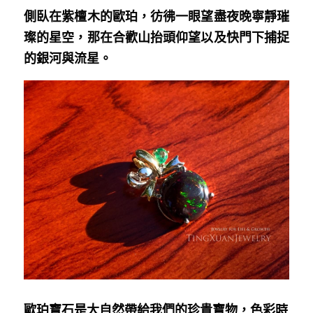
側臥在紫檀木的歐珀，彷彿一眼望盡夜晚寧靜璀
璨的星空，那在合歡山抬頭仰望以及快門下捕捉
的銀河與流星。
歐珀寶石是大自然帶給我們的珍貴寶物，色彩時