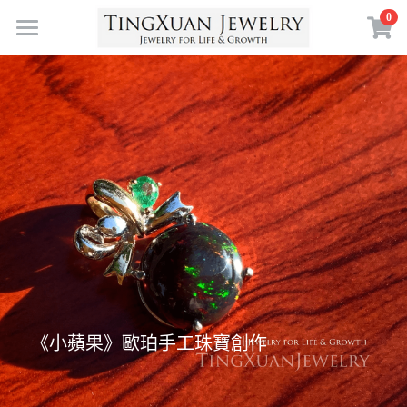
×
0
商品分類
首頁
寶石體驗
珠寶訂製
珠寶收藏
送給自己
送給愛的人
靈感採集
寶石故事
送給重要的人
空中花園
珠寶鑑賞
送給現在的自己
珠寶策展
認識 TXJ
鑑賞課程
為人生的某個決定
擁抱自然
生命珠寶
關於 TXJ
《小蘋果》歐珀手工珠寶創作
生日／人生里程碑
符號力量
常見問答
搜索
定製案例
珠寶創作
繁體中文