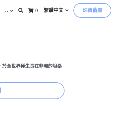
…
繁體中文
0
珠寶藝廊
，於全世界僅生長在非洲的坦桑
們