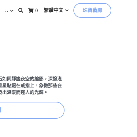
…
繁體中文
0
珠寶藝廊
石如同靜謐夜空的縮影，深邃湛
星星點綴在戒指上，象徵那些在
發出溫暖而迷人的光輝。
們