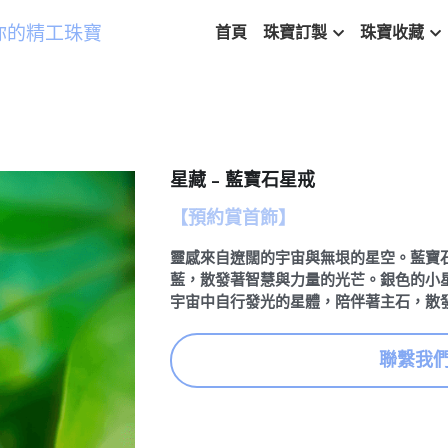
你的精工珠寶
首頁
珠寶訂製
珠寶收藏
星藏 - 藍寶石星戒
【預約賞首飾】
靈感來自遼闊的宇宙與無垠的星空。藍寶
藍，散發著智慧與力量的光芒。銀色的小
宇宙中自行發光的星體，陪伴著主石，散
聯繫我