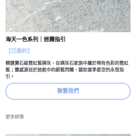
訂製預約
珠寶知識
繁體中文
珠寶藝廊
珠寶保養
English
海天一色系列｜迷霧指引
【已邀約】
精選寶石級霓虹藍磷灰，在磷灰石家族中屬於稀有色彩的霓虹
藍；靈感源自於迷航中的蔚藍閃耀，猶如當季星空的永恆指
引。
聯繫我們
更多詳情