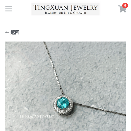
0
×
×
部落格分類
商品分類
首頁
返回
寶石體驗
自然
珠寶訂製
最新消息
珠寶收藏
送給自己
珠寶創作
送給愛的人
靈感採集
寶石故事
送給重要的人
珠寶投資
空中花園
珠寶鑑賞
送給現在的自己
珠寶策展
認識 TXJ
鑑賞課程
為人生的某個決定
擁抱自然
生命珠寶
關於 TXJ
生日／人生里程碑
符號力量
常見問答
搜索
定製案例
珠寶創作
繁體中文