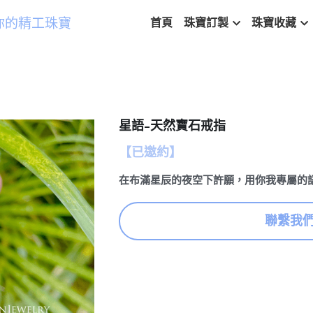
你的精工珠寶
首頁
珠寶訂製
珠寶收藏
星語-天然寶石戒指
【已邀約】
在布滿星辰的夜空下許願，用你我專屬的
聯繫我