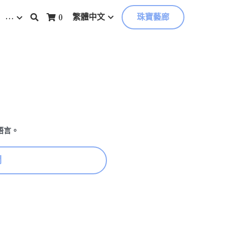
…
繁體中文
0
珠寶藝廊
語言。
們