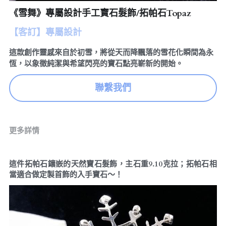
《雪舞》專屬設計手工寶石髮飾/拓帕石Topaz
訂製預約
珠寶知識
繁體中文
珠寶藝廊
【客訂】專屬設計
珠寶保養
English
這款創作靈感來自於初雪，將從天而降飄落的雪花化瞬間為永
恆，以象徵純潔與希望閃亮的寶石點亮嶄新的開始。
聯繫我們
更多詳情
這件拓帕石鑲嵌的天然寶石髮飾，主石重9.10克拉；拓帕石相
當適合做定製首飾的入手寶石～！