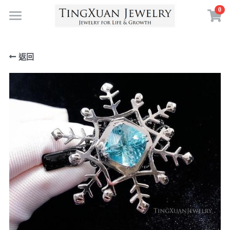
0
×
×
部落格分類
商品分類
首頁
返回
寶石體驗
自然
珠寶訂製
最新消息
珠寶收藏
送給自己
珠寶創作
送給愛的人
靈感採集
寶石故事
送給重要的人
珠寶投資
空中花園
珠寶鑑賞
送給現在的自己
珠寶策展
認識 TXJ
鑑賞課程
為人生的某個決定
擁抱自然
生命珠寶
關於 TXJ
生日／人生里程碑
符號力量
常見問答
搜索
定製案例
珠寶創作
繁體中文