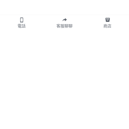
電話
客服聊聊
商店
首頁
訂製預約
珠寶故事
珠寶投資
關於我們
常見問答
TingXuan Jewelry
 © 2026