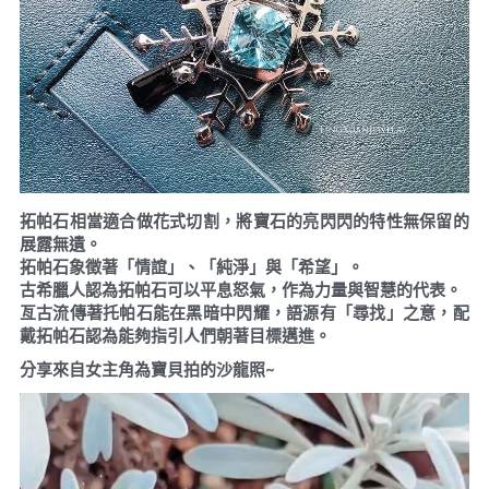
拓帕石相當適合做花式切割，將寶石的亮閃閃的特性無保留的
展露無遺。
拓帕石象徵著「情誼」、「純淨」與「希望」。
古希臘人認為拓帕石可以平息怒氣，作為力量與智慧的代表。
亙古流傳著托帕石能在黑暗中閃耀，語源有「尋找」之意，配
戴拓帕石認為能夠指引人們朝著目標邁進。
分享來自女主角為寶貝拍的沙龍照~