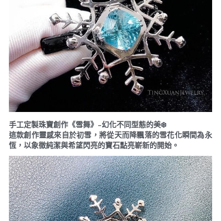
手工定製珠寶創作《雪舞》-幻化不同型態的美❄️
這款創作靈感來自於初雪，將從天而降飄落的雪花化瞬間為永
恆，以象徵純潔與希望閃亮的寶石點亮嶄新的開始。