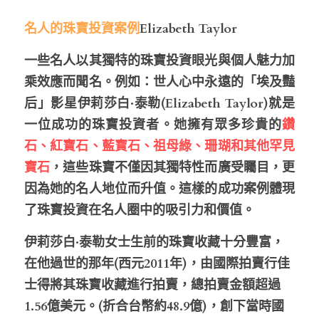
名人的珠寶投資案例
Elizabeth Taylor
一些名人以其獨特的
珠寶投資眼光
與
個人魅力加
乘效應
而聞名。例如：世人心中永遠的「埃及豔
后」影星伊莉莎白·泰勒(Elizabeth Taylor)就是
一位成功的珠寶投資者。她擁有眾多珍貴的
鑽
石、紅寶石、藍寶石、祖母綠、珊瑚和其他罕見
寶石
，這些珠寶不僅因其獨特性而廣受矚目，更
因為她的名人地位而升值。這樣的成功案例體現
了珠寶投資在名人圈中的吸引力和價值。
伊莉莎白
·
泰勒女士生前的珠寶收藏十分豐富，
在他過世的那年(西元2011年)，由國際拍賣行佳
士得將其珠寶收藏進行拍賣，總拍賣金額超過
1.56億美元。(折合台幣約48.9億)，創下當時國