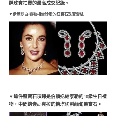
際珠寶拍賣的最高成交紀錄。
▼伊麗莎白
·
泰勒相當珍愛的紅寶石珠寶套組
▼
這件藍寶石項鍊是伯頓送給泰勒的40歲生日禮
物，中間鑲嵌65克拉的糖塔切割緬甸藍寶石。