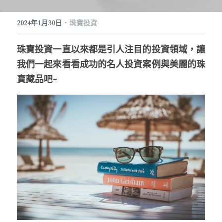
訂製預約
珠寶知識
繁體中文
·
2024年1月30日
珠寶投資
珠寶藝廊
珠寶保養
English
珠寶投資一直以來都是引人注目的投資領域，讓
我們一起來看看成功的名人投資案例與美麗的珠
寶藏品吧~