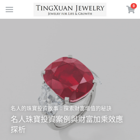
×
0
商品分類
首頁
寶石體驗
珠寶訂製
珠寶收藏
送給自己
送給愛的人
靈感採集
寶石故事
送給重要的人
空中花園
珠寶鑑賞
送給現在的自己
珠寶策展
認識 TXJ
鑑賞課程
為人生的某個決定
擁抱自然
名人的珠寶投資故事：探索財富增值的秘訣
生命珠寶
關於 TXJ
名人珠寶投資案例與財富加乘效應
生日／人生里程碑
符號力量
常見問答
搜索
探析
定製案例
珠寶創作
繁體中文