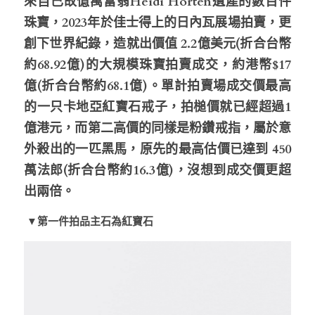
來自已故億萬富翁Heidi Horten遺產的數百件
珠寶，2023年於佳士得上的日內瓦展場拍賣，更
創下世界紀錄，造就出價值 2.2億美元(折合台幣
約
68.92
億)的大規模珠寶拍賣成交，約港幣$17
億(折合台幣約68.1億)。單計拍賣場成交價最高
的一只卡地亞紅寶石戒子，拍槌價就已經超過1
億港元，而第二高價的同樣是粉鑽戒指，屬於意
外殺出的一匹黑馬，原先的最高估價已達到 450 
萬法郎(折合台幣約16.3億)，沒想到成交價更超
出兩倍。
 ▼第一件拍品主石為紅寶石