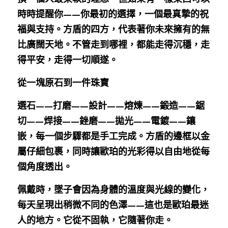
時時提醒你——你最初的選擇，一個最真摯的祝
福與支持。方盾的四方，代表著你未來擁有的無
比廣闊天地。不管走到哪裡，都能走得沉穩，走
得平安，走得一切順遂。
從一塊原石到一件珠寶
選石——打磨
——
設計
——熔煉——鍛造——鋸
切——焊接——銼磨——
拋光
——
電鍍
——
鑲
嵌，每一個步驟都是手工完成。方盾的邊框以金
屬仔細包裹，同時讓歐珀的光彩得以自由地從每
個角度透出。
佩戴時，墜子會因為身體的溫度與光線的變化，
每天呈現出稍微不同的色澤——這也是歐珀最迷
人的地方。它從不固執，它隨著你走。