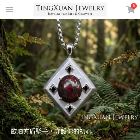
×
0
商品分類
首頁
寶石體驗
珠寶訂製
珠寶收藏
送給自己
送給愛的人
靈感採集
寶石故事
送給重要的人
空中花園
珠寶鑑賞
送給現在的自己
珠寶策展
認識 TXJ
鑑賞課程
為人生的某個決定
擁抱自然
生命珠寶
關於 TXJ
生日／人生里程碑
符號力量
常見問答
搜索
歐珀方盾墜子，守護你的初心
定製案例
珠寶創作
繁體中文