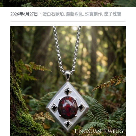
訂製預約
珠寶知識
繁體中文
·
2026年6月27日
蛋白石歐珀,
最新消息,
珠寶創作,
墜子珠寶
珠寶藝廊
珠寶保養
English