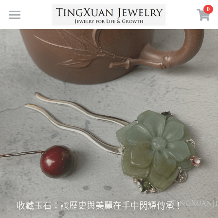
×
0
商品分類
首頁
寶石體驗
珠寶服務
定製藝廊
所有商品分類
珠寶首飾
生命歷程
擁抱自然
寶石體驗
符號力量
彩色寶石
自在生活
珠寶創作
親密伴侶
訂製預約
寶石故事
珠寶策展
莫忘初衷
寶石沙龍
珠寶保養
空中花園
心靈昇華
關於我們
收藏玉石：讓歷史與美麗在手中閃耀傳承！
設計故事
情誼羈絆
晶礦玉木PHYSIS
認識TX J