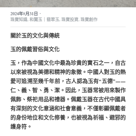
生日紀念
常見問答
搜索
·
2024年8月31日
珠寶知識,
和闐玉｜翡翠玉,
珠寶投資,
珠寶創作
繁體中文
關於玉的文化與傳統
繁體中文
珠寶藝廊
玉的佩戴習俗與文化
English
玉，作為中國文化中最為珍貴的寶石之一，自古
以來被視為美德和精神的象徵。中國人對玉的熱
愛可追溯至幾千年前，古人認為玉有“五德”——
仁、義、智、勇、潔。因此，玉器常被用來製作
佩飾、祭祀用品和禮器。佩戴玉器在古代中國具
有深刻的文化意涵和社會意義，不僅彰顯佩戴者
的身份地位和文化修養，也被視為祈福、避邪的
護身符。