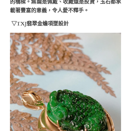
的橋樑。無論是佩戴、收藏還是投資，玉石都承
載著豐富的意義，令人愛不釋手。
 ▽TXJ翡翠金蟾項墜設計